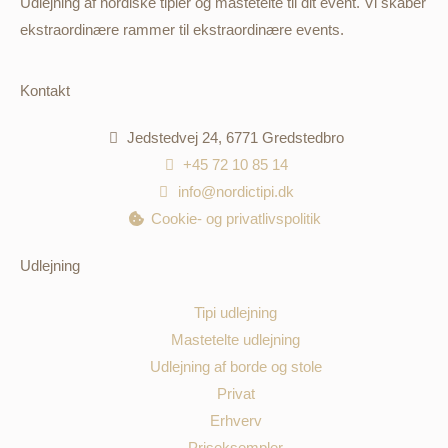
Udlejning af nordiske tipier og mastetelte til dit event. Vi skaber
ekstraordinære rammer til ekstraordinære events.
Kontakt
Jedstedvej 24, 6771 Gredstedbro
+45 72 10 85 14
info@nordictipi.dk
Cookie- og privatlivspolitik
Udlejning
Tipi udlejning
Mastetelte udlejning
Udlejning af borde og stole
Privat
Erhverv
Priseksempler